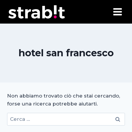
Salta
al
contenuto
hotel san francesco
Non abbiamo trovato ciò che stai cercando,
forse una ricerca potrebbe aiutarti.
Ricerca
per: