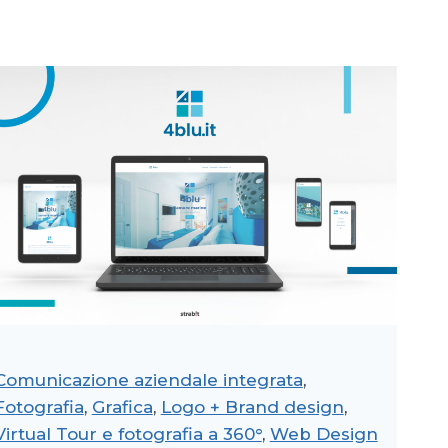
Comunicazione aziendale integrata
, 
Fotografia
, 
Grafica
, 
Logo + Brand design
, 
Virtual Tour e fotografia a 360°
, 
Web Design