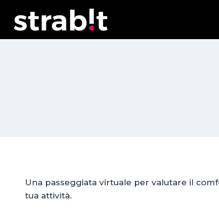
Salta
al
contenuto
Una passeggiata virtuale per valutare il comfor
tua attività.