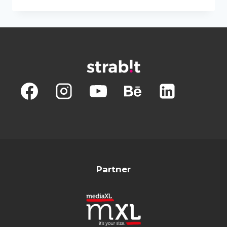
–
VIRTUAL
TOUR
–
UNA
PASSEGGIATA
VIRTUALE
NELLA
COSTIERA
AMALFITANA
Partner