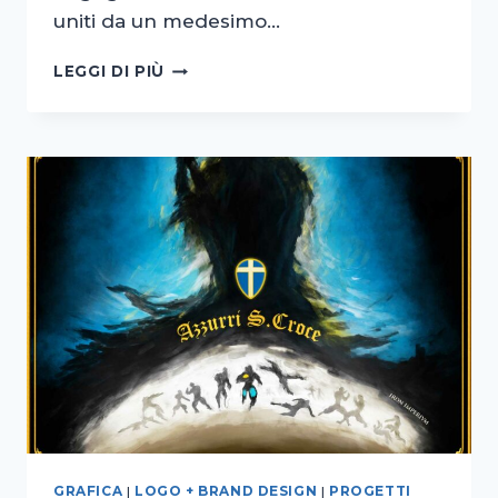
uniti da un medesimo…
CREAZIONE
LEGGI DI PIÙ
LOGO
ERICA
GRAFICA
|
LOGO + BRAND DESIGN
|
PROGETTI