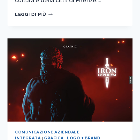
culturale della città di Firenze….
ILLUSTRAZIONE
LEGGI DI PIÙ
PER
IRON
IMPERIUM
–
CALCIO
FIORENTINO
2024
COMUNICAZIONE AZIENDALE
INTEGRATA
|
GRAFICA
|
LOGO + BRAND