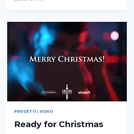
E
BRAND
DESIGN
–
IRON
IMPERIUM
PROGETTI
|
VIDEO
Ready for Christmas