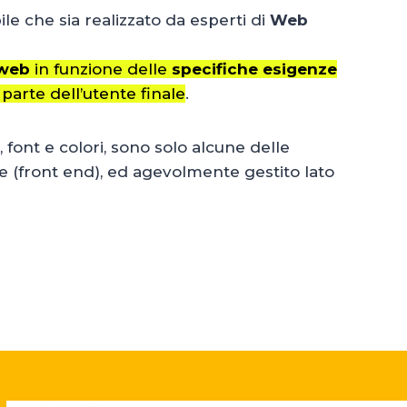
e che sia realizzato da esperti di
Web
 web
in funzione delle
specifiche esigenze
parte dell’utente finale
.
, font e colori, sono solo alcune delle
e (front end), ed agevolmente gestito lato