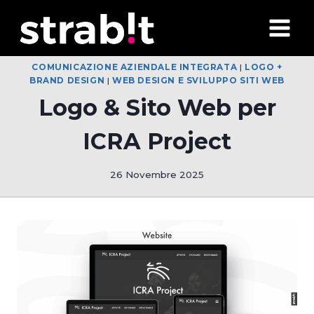
Salta
al
contenuto
COMUNICAZIONE AZIENDALE INTEGRATA
|
LOGO +
BRAND DESIGN
|
WEB DESIGN E SVILUPPO SITI WEB
Logo & Sito Web per
ICRA Project
26 Novembre 2025