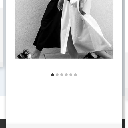
Amalfi Coast 360
Di
stradmin
1 Dicembre 2021