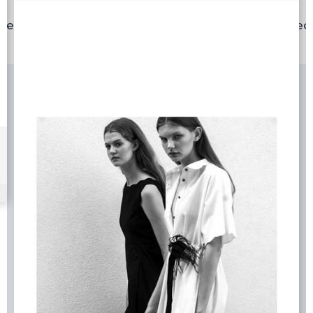
ideo
MediaXL – Video 