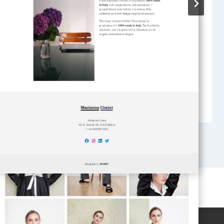
Terrazza Duomo – Amalfi >
Logo + Brand manual + Web
design + Fotografia
Di
stradmin
19 Ottobre 2021