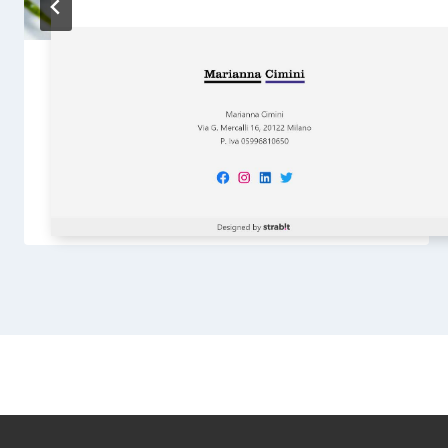
Creazione sito web Ristorante
Mammato1890
Di
stratn
21 Marzo 2025