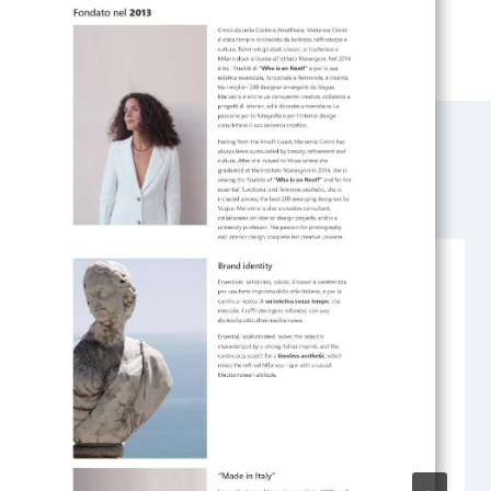
SEGUENTE
allestimento autobus Sita – Eté supermercati