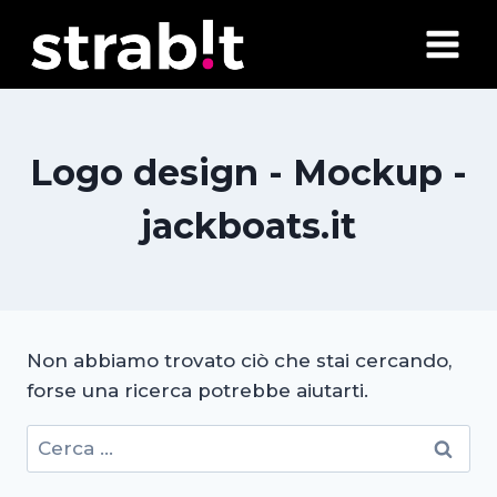
Salta
al
contenuto
Logo design - Mockup -
jackboats.it
Non abbiamo trovato ciò che stai cercando,
forse una ricerca potrebbe aiutarti.
Ricerca
per: