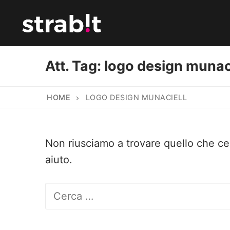
Vai
al
contenuto
Att. Tag:
logo design munac
HOME
LOGO DESIGN MUNACIELL
Non riusciamo a trovare quello che ce
aiuto.
Cerca: