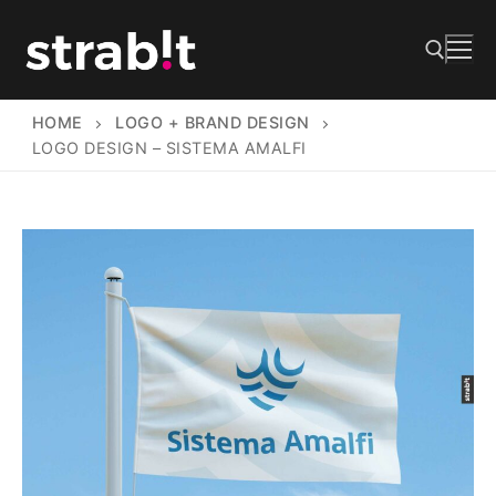
Vai
al
contenuto
HOME
LOGO + BRAND DESIGN
Cerca:
LOGO DESIGN – SISTEMA AMALFI