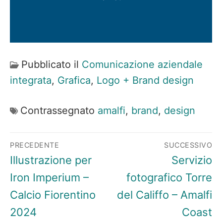
Pubblicato il
Comunicazione aziendale
integrata
,
Grafica
,
Logo + Brand design
Contrassegnato
amalfi
,
brand
,
design
Navigazione
PRECEDENTE
SUCCESSIVO
articoli
Articolo
Articolo
Illustrazione per
Servizio
precedente:
successivo
Iron Imperium –
fotografico Torre
Calcio Fiorentino
del Califfo – Amalfi
2024
Coast