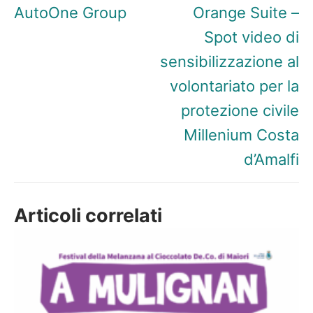
articoli
Articolo
Articolo
AutoOne Group
Orange Suite –
precedente:
successivo:
Spot video di
sensibilizzazione al
volontariato per la
protezione civile
Millenium Costa
d’Amalfi
Articoli correlati