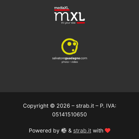
Copyright © 2026 – strab.it – P. IVA:
05141510650
WordPress
Love
Powered by
&
strab.it
with