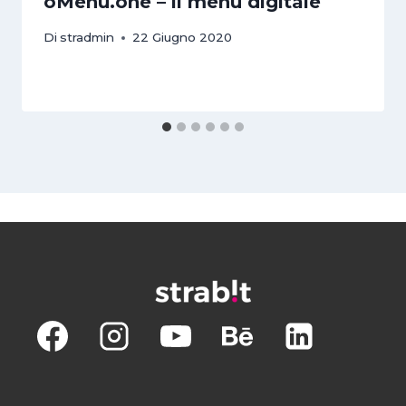
oMenu.one – il menu digitale
Di
stradmin
22 Giugno 2020