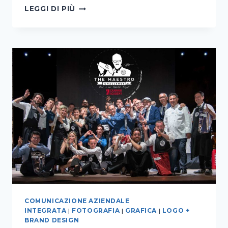
SERVIZIO
LEGGI DI PIÙ
FOTOGRAFICO
D’INTERNI,
FOOD
E
REPORTAGE
–
AGRITURISMO
IL
RADUNO
COMUNICAZIONE AZIENDALE
INTEGRATA
|
FOTOGRAFIA
|
GRAFICA
|
LOGO +
BRAND DESIGN