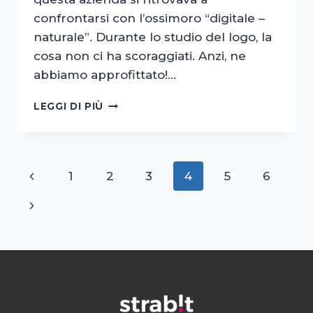
confrontarsi con l’ossimoro “digitale –
naturale”. Durante lo studio del logo, la
cosa non ci ha scoraggiati. Anzi, ne
abbiamo approfittato!…
CREAZIONE
LEGGI DI PIÙ
SITO
WEB,
LOGO
E
Navigazione
Pagina
1
2
3
4
5
6
FOTO
PER
pagina
Precedente
Pagina
IL
GIARDINO
successiva
DORATO