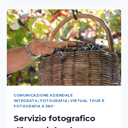
VIRTUAL
TOUR
PER
L’ASSOCIAZIONE
PRESEPIALE
CITTÀ
DI
MAIORI
COMUNICAZIONE AZIENDALE
INTEGRATA
|
FOTOGRAFIA
|
VIRTUAL TOUR E
FOTOGRAFIA A 360°
Servizio fotografico